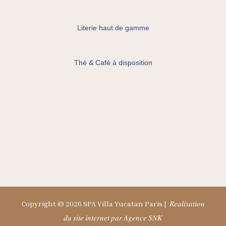
Literie haut de gamme
Thé & Café à disposition
Copyright © 2026 SPA Villa Yucatan Paris |
𝑅𝑒𝑎𝑙𝑖𝑠𝑎𝑡𝑖𝑜𝑛
𝑑𝑢 𝑠𝑖𝑡𝑒 𝑖𝑛𝑡𝑒𝑟𝑛𝑒𝑡 𝑝𝑎𝑟 𝐴𝑔𝑒𝑛𝑐𝑒 𝑆𝑁𝐾